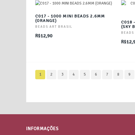
C017 - 1000 MINI BEADS 2.6MM
(ORANGE)
C018 
(SKY 
BEADS ART BRASIL
BEADS
R$12,90
R$12,
1
2
3
4
5
6
7
8
9
INFORMAÇÕES