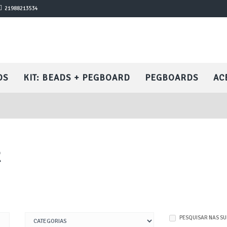
21988213534
DS
KIT: BEADS + PEGBOARD
PEGBOARDS
AC
R
PESQUISAR NAS S